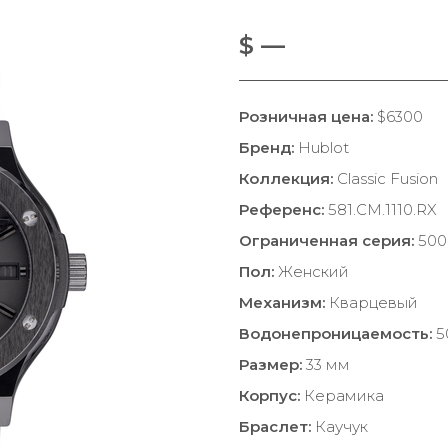
$ —
Розничная цена:
$6300
Бренд:
Hublot
Коллекция:
Classic Fusion
Референс:
581.CM.1110.RX
Ограниченная серия:
500
Пол:
Женский
Механизм:
Кварцевый
Водонепроницаемость:
5
Размер:
33 мм
Корпус:
Керамика
Браслет:
Каучук